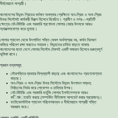
দীর্ঘমেয়াদে সাশ্রয়ী।
বাংলাদেশের বিদ্যুৎ গ্রিডের বর্তমান অবস্থার প্রেক্ষিতে অন-গ্রিড ও অফ-গ্রিড
উভয় সিস্টেমই কার্যকরী বিকল্প হিসেবে বিবেচিত। গ্রামীণ ও নগর—প্রতিটি
ক্ষেত্রে নেট-মিটারিং এবং সরকারি প্রণোদনা সোলার নেয়ার উৎসকে আরও
অ্যাক্সেসযোগ্য করে তুলছে।
সোলার প্যানেল থেকে উৎপাদিত শক্তি কেবল অর্থসাশ্রয় নয়, কার্বন নিঃসরণ
কমিয়ে পরিবেশ রক্ষা করতেও সহায়ক। বিদ্যুতের চাহিদা বাড়তে থাকায়
বাংলাদেশের মতো দেশে সোলার সিস্টেম টেকসই একটি সমাধান হিসেবে গুরুত্বপূর্ণ
ভূমিকা রাখে।
প্রধান তথ্যসমূহ
সৌরশক্তির ব্যবহার বিশ্বব্যাপী বাড়ছে এবং বাংলাদেশেও গ্রহণযোগ্যতা
বাড়ছে।
অন-গ্রিড ও অফ-গ্রিড উভয় সিস্টেমে বিদ্যুৎ উৎপাদন সম্ভব;
নির্বাচনের নির্ভর করে লোকেশন ও চাহিদার উপর।
নেট-মিটারিং এবং সরকারি ভর্তুকি সোলার ইনস্টলেশনকে আরও
কिफায়েতি করছে (সম্পর্কিত নীতিমালা আপডেট করার প্রয়োজন)।
ফটোভোলটাইক প্যানেল পরিবেশবান্ধব ও দীর্ঘমেয়াদে সাশ্রয়ী শক্তি
সরবরাহ করে।
সোলার এনার্জি: একটি পরিচিতি