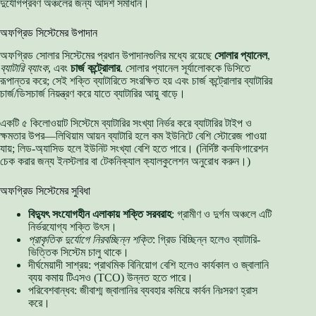
দুর্যোগপ্রবণ অঞ্চলের জন্য আদর্শ সমাধান।
অফগ্রিড সিস্টেমের উপাদান
অফগ্রিড সোলার সিস্টেমের প্রধান উপাদানগুলির মধ্যে রয়েছে
সোলার প্যানেল
,
ব্যাটারি ব্যাংক
, এবং
চার্জ কন্ট্রোলার
. সোলার প্যানেল সূর্যালোককে ডিসিতে
রূপান্তর করে; সেই শক্তি ব্যাটারিতে সংরক্ষিত হয় এবং চার্জ কন্ট্রোলার ব্যাটারির
চার্জ/ডিসচার্জ নিয়ন্ত্রণ করে যাতে ব্যাটারির আয়ু বাড়ে।
একটি ৫ কিলোওয়াট সিস্টেমে ব্যাটারির সংখ্যা নির্ভর করে ব্যাটারির টাইপ ও
ক্ষমতার উপর—লিথিয়াম আয়ন ব্যাটারি হলে কম ইউনিটে বেশি স্টোরেজ পাওয়া
যায়; লিড-অ্যাসিড হলে ইউনিট সংখ্যা বেশি হতে পারে। (নির্দিষ্ট কনফিগারেশন
চেক করার জন্য ইনস্টলার বা টেকনিক্যাল ক্যালকুলেশন অনুরোধ করুন।)
অফগ্রিড সিস্টেমের সুবিধা
বিদ্যুৎ সংযোগহীন এলাকায় শক্তি সরবরাহ
: গ্রামীণ ও দুর্গম অঞ্চলে এটি
নির্ভরযোগ্য শক্তি উৎস।
প্রাকৃতিক দুর্যোগে নিরবচ্ছিন্ন শক্তি
: গ্রিড বিচ্ছিন্ন হলেও ব্যাটারি-
ভিত্তিক সিস্টেম চালু থাকে।
দীর্ঘমেয়াদী সাশ্রয়: প্রাথমিক বিনিয়োগ বেশি হলেও কার্যকাল ও জ্বালানি
ব্যয় কমায় টিএসও (TCO) উন্নত হতে পারে।
পরিবেশবান্ধব: জীবাশ্ম জ্বালানির ব্যবহার কমিয়ে কার্বন নিঃসরণ হ্রাস
করে।