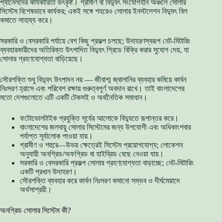
প্যানেলদের কার্যকারিতা উৎকৃষ্ট। গ্রামীণ বা বিদ্যুৎ সংযোগহীন অঞ্চলে সোলার
সিস্টেম বিশেষভাবে কার্যকর; একই সঙ্গে শহরেও সোলার ইনস্টলেশন বিদ্যুৎ বিল
কমাতে সাহায্য করে।
সরকারি ও বেসরকারি পর্যায়ে বেশ কিছু প্রকল্প চলছে; উদাহরণস্বরূপ নেট-মিটারিং
ব্যবহারকারীদের অতিরিক্ত উৎপাদিত বিদ্যুৎ গ্রিডে বিক্রি করার সুযোগ দেয়, যা
সোলার গ্রহণযোগ্যতা বাড়িয়েছে।
সৌরশক্তি শুধু বিদ্যুৎ উৎপাদন নয় — জীবাশ্ম জ্বালানির ব্যবহার কমিয়ে কার্বন
নিঃসরণ হ্রাসে এবং পরিবেশ রক্ষায় গুরুত্বপূর্ণ অবদান রাখে। তাই বাংলাদেশের
মতো দেশগুলোতে এটি একটি টেকসই ও অর্থনৈতিক সমাধান।
ফটোভোলটাইক প্রযুক্তি সূর্যের আলোকে বিদ্যুতে রূপান্তর করে।
বাংলাদেশের জলবায়ু সোলার সিস্টেমের জন্য উপযোগী এবং অধিকাংশবার
পর্যাপ্ত সূর্যালোক পাওয়া যায়।
গ্রামীণ ও শহুরে—উভয় ক্ষেত্রেই সিস্টেম প্রয়োগযোগ্য; লোকেশন
অনুযায়ী অনগ্রিড/অফগ্রিড বা হাইব্রিড বেছে নেওয়া যায়।
সরকারি ও বেসরকারি প্রকল্প সোলার গ্রহণযোগ্যতা বাড়াচ্ছে; নেট-মিটারিং
একটি প্রধান উদাহরণ।
সৌরশক্তি ব্যবহার করে কার্বন নিঃসরণ কমানো সম্ভব ও দীর্ঘমেয়াদে
অর্থসাশ্রয়ী।
অনগ্রিড সোলার সিস্টেম কী?