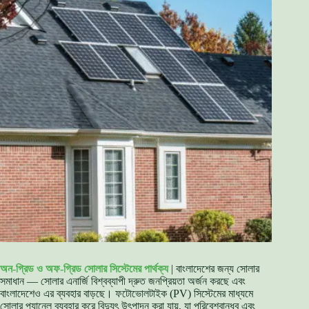
অন-গ্রিড ও অফ-গ্রিড সোলার সিস্টেমের পার্থক্য
| বাংলাদেশের জন্য সোলার
সমাধান — সোলার এনার্জি বিশ্বব্যাপী দ্রুত জনপ্রিয়তা অর্জন করছে এবং
বাংলাদেশেও এর ব্যবহার বাড়ছে। ফটোভোলটাইক (PV) সিস্টেমের মাধ্যমে
সোলার প্যানেল ব্যবহার করে বিদ্যুৎ উৎপাদন করা যায়, যা পরিবেশবান্ধব এবং