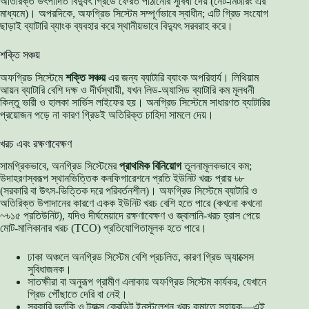
অতিরিক্ত উৎপাদিত বিদ্যুৎ গ্রিডে ফেরত পাঠানোর সুবিধা দেয় (নেট-মিটারিং এর
মাধ্যমে)। অপরদিকে, অফগ্রিড সিস্টেম সম্পূর্ণভাবে স্বাধীন; এটি গ্রিড সংযোগ
ছাড়াই ব্যাটারি ব্যাংক ব্যবহার করে স্থানীয়ভাবে বিদ্যুৎ সরবরাহ করে।
শক্তি সঞ্চয়
অফগ্রিড সিস্টেমে
শক্তি সঞ্চয়
এর জন্য ব্যাটারি ব্যাংক অপরিহার্য। লিথিয়াম
আয়ন ব্যাটারি বেশি দক্ষ ও দীর্ঘস্থায়ী, যখন লিড-অ্যাসিড ব্যাটারি কম মূলধনী
কিন্তু ভারী ও হালকা সার্ভিস লাইফের হয়। অনগ্রিড সিস্টেমে সাধারণত ব্যাটারির
প্রয়োজন পড়ে না কারণ গ্রিডই অতিরিক্ত চাহিদা সামলে দেয়।
খরচ এবং রক্ষণাবেক্ষণ
সামগ্রিকভাবে, অনগ্রিড সিস্টেমের
প্রাথমিক বিনিয়োগ
তুলনামূলকভাবে কম;
উদাহরণস্বরূপ স্থানভিত্তিক কনফিগারেশনে প্রতি ইউনিট খরচ প্রায় ৳৮
(সরকারি বা উৎস-ভিত্তিক দরে পরিবর্তনশীল)। অফগ্রিড সিস্টেমে ব্যাটারি ও
অতিরিক্ত উপাদানের কারণে একক ইউনিট খরচ বেশি হতে পারে (কখনো কখনো
~৳১৫ প্রতিউনিট), যদিও দীর্ঘমেয়াদে রক্ষণাবেক্ষণ ও জ্বালানি-খরচ হ্রাস পেয়ে
মোট-মালিকানার খরচ (TCO) প্রতিযোগিতামূলক হতে পারে।
ঢাকা অঞ্চলে অনগ্রিড সিস্টেম বেশি প্রচলিত, কারণ গ্রিড অ্যাক্সেস
সুবিধাজনক।
সাতক্ষীরা বা অনুরূপ গ্রামীণ এলাকায় অফগ্রিড সিস্টেম কার্যকর, যেখানে
গ্রিড পৌঁছাতে দেরি বা নেই।
সরকারি ভর্তুকি ও ট্যাক্স ক্রেডিট ইনস্টলেশন খরচ কমাতে সহায়ক—এই