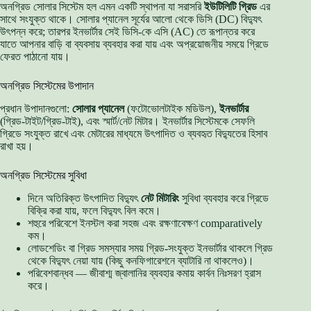
অনগ্রিড সোলার সিস্টেম হল এমন একটি স্থাপনা যা সরাসরি
ইউটিলিটি গ্রিড
এর
সাথে সংযুক্ত থাকে। সোলার প্যানেল সূর্যের আলো থেকে ডিসি (DC) বিদ্যুৎ
উৎপন্ন করে; তারপর ইনভার্টার সেই ডিসি-কে এসি (AC) তে রূপান্তর করে
যাতে আপনার বাড়ি বা ব্যবসায় ব্যবহার করা যায় এবং অপ্রয়োজনীয় সময়ে গ্রিডে
ফেরত পাঠানো যায়।
অনগ্রিড সিস্টেমের উপাদান
প্রধান উপাদানগুলো:
সোলার প্যানেল
(ফটোভোলটাইক মডিউল),
ইনভার্টার
(গ্রিড-টাইট/গ্রিড-টাই), এবং স্মার্ট/নেট মিটার। ইনভার্টার সিস্টেমকে সেফলি
গ্রিডে সংযুক্ত রাখে এবং মেটারের মাধ্যমে উৎপাদিত ও ব্যবহৃত বিদ্যুতের হিসাব
রাখা হয়।
অনগ্রিড সিস্টেমের সুবিধা
দিনে অতিরিক্ত উৎপাদিত বিদ্যুৎ
নেট মিটারিং
সুবিধা ব্যবহার করে গ্রিডে
বিক্রি করা যায়, ফলে বিদ্যুৎ বিল কমে।
শহুরে পরিবেশে ইনস্টল করা সহজ এবং রক্ষণাবেক্ষণ comparatively
কম।
লোডশেডিং বা গ্রিড সমস্যার সময় গ্রিড-সংযুক্ত ইনভার্টার থাকলে গ্রিড
থেকে বিদ্যুৎ নেয়া যায় (কিছু কনফিগারেশনে ব্যাটারি না থাকলেও)।
পরিবেশবান্ধব — জীবাশ্ম জ্বালানির ব্যবহার কমায় কার্বন নিঃসরণ হ্রাস
করে।