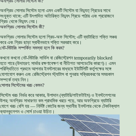
অনগ্রিড সোলার সিস্টেম কী?
অনগ্রিড সোলার সিস্টেম হলো এমন একটি সিস্টেম যা বিদ্যুত্ গ্রিডের সাথে
সংযুক্ত থাকে; এটি উৎপাদিত অতিরিক্ত বিদ্যুৎ গ্রিডে পাঠায় এবং প্রয়োজনে
গ্রিড থেকে বিদ্যুৎ নেয়।
অফগ্রিড সোলার সিস্টেম কী?
অফগ্রিড সোলার সিস্টেম হলো গ্রিড-অফ সিস্টেম; এটি ব্যাটারিতে শক্তি সঞ্চয়
করে এবং গ্রিড ছাড়া স্বাধীনভাবে শক্তি সরবরাহ করে।
নেট-মিটারিং সম্পর্কিত সমস্যা হলে কি করব?
কখনো কখনো নেট-মিটারিং সার্ভিস বা রেজিস্ট্রেশন temporarily blocked
হতে পারে (উদাহরণ: সার্ভার রক্ষণাবেক্ষণ বা নীতিগত আপডেটের কারণে)। এমন
পরিস্থিতিতে প্রথমে আপনার ইনস্টলারের মাধ্যমে ইউটিলিটি কর্তৃপক্ষের সঙ্গে
যোগাযোগ করুন এবং রেজিস্ট্রেশন স্ট্যাটাস বা পুনরায় সক্রিয়করণের সময়কাল
সম্পর্কে তথ্য নিন।
সোলার সিস্টেমের খরচ কেমন?
সিস্টেম খরচ নির্ভর করে আকার, উপাদান (ব্যাটারি/লাইফটাইম) ও ইনস্টলেশনের
উপর; অনগ্রিড সাধারণত কম প্রাথমিক খরচে পড়ে, আর অফগ্রিডে ব্যাটারি
যোগে খরচ বেশি হয় — নির্দিষ্ট কোটের জন্য স্থানীয় ইনস্টলার থেকে টেকনিক্যাল
ক্যালকুলেশন ও সোর্স চাওয়া উচিত।