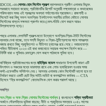
IDCOL-এর
সোলার হোম সিস্টেম প্রকল্প
ব্যাপকভাবে গ্রামীণ এলাকার বিদ্যুৎ
সরবরাহে সহায়তা করেছে; প্রতিষ্ঠানটির রিপোর্ট অনুযায়ী লক্ষ্যমাত্রা ও কভারেজের
পরিসংখ্যান সময় এই প্রকল্পের অবস্থা পর্যালোচনার প্রয়োজন। রাজশাহী ও
সিলেটে করা কিছু সফল অফগ্রিড ইনস্টলেশন স্থানীয় চাহিদা মেটাতে সোলার
সিস্টেমের বাস্তব সক্ষমতা প্রদর্শন করে (কেস-স্টাডি যোগ করলে আরও
বিশ্বাসযোগ্য হবে)।
শহুরে এলাকায়
মেগাসিটি প্রকল্প
-মতো উদ্যোগে অনগ্রিড/গ্রিড-টাইট সিস্টেমের
ব্যবহার দেখা যাচ্ছে, তবে পল্লী বিদ্যুত ও গ্রিড-ইন্টিগ্রেশনের সাথে সামঞ্জস্য
বজায় রাখতে কিছু প্রযুক্তিগত ও নীতিগত চ্যালেঞ্জ রয়ে গেছে। নবায়নযোগ্য
শক্তি নীতিমালা ২০২৩ এই বাধা কমানোতে সহায়ক পদক্ষেপ নির্দেশ করে —
নির্দিষ্ট ধারা ও সুবিধার রেফারেন্স যোগ করলে পাঠককে সুবিধা হবে।
বাণিজ্যিক প্রতিষ্ঠানগুলোর জন্য
হাইব্রিড মডেল
সাধারণত উপযোগী কারণ এটি
উৎপাদন ও সঞ্চয়ের মধ্যে ভারসাম্য রাখে এবং লোড ভ্যারিয়েবল হওয়ার সময়
কস্ট-এফেকটিভ সলিউশন দেয়। আপনার এলাকায় কোন সিস্টেমটি ভালো হবে তা
নির্ধারণ করতে একটি ছোট ফ্রি সাইট-অডিট বা কনসাল্টেশন কার্যকর — CTA
হিসেবে “ফ্রি কনসাল্টেশন” বোতাম/লিংক যোগ করার পরামর্শ আছে।
সমাপ্তি
অন-গ্রিড ও অফ-গ্রিড সোলার সিস্টেমের পার্থক্য
।
বাংলাদেশে
শক্তি স্বাধীনতা
অর্জনে সৌরশক্তির ভূমিকা বাড়ছে; নীতি ও প্রযুক্তির সমন্বয়ে ২০৪১ সালের