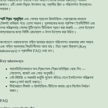
মধ্যে নবায়নযোগ্য শক্তির লক্ষ্য অর্জনে সোলার এনার্জি গুরুত্বপূর্ণ অবদান
রাখবে। এটি কেবল বিদ্যুৎ উৎপাদন নয়, স্থানীয় শিল্প ও পরিবেশগত উন্নয়নেও
সহায়ক।
স্মার্ট গ্রিড প্রযুক্তি
এবং সোলার প্যানেল রিসাইক্লিং প্রোগ্রামের মাধ্যমে
টেকসই ভবিষ্যৎ গড়ে তোলা সম্ভব। যুবসমাজের জন্য প্রশিক্ষণ ইনস্টিটিউট এবং
নগর পরিকল্পনায় সোলার ইন্টিগ্রেশন নীতিমালা গ্রহণ করা জরুরি — এসব উদ্যোগ
বাস্তবায়নের জন্য নির্দিষ্ট রোডম্যাপ ও উৎস উল্লেখ করা উচিত।
বাংলাদেশে
নবায়নযোগ্য শক্তি
ব্যবহার বাড়ালে পরিবেশগত ভারসাম্য রক্ষা সম্ভব
এবং শক্তি ব্যবস্থায় স্থিতিশীলতা আনা যায়। নিচে দ্রুত রিক্যাপ (Key
takeaways) ও প্রাসঙ্গিক FAQ দেয়া হল।
Key takeaways
স্থানভিত্তিকভাবে অন-গ্রিড/অফ-গ্রিড/হাইব্রিড বেছে নিন —
লোকেশন, বাজেট এবং লোড অনুযায়ী।
নেট-মিটারিং ও সরকারি ভর্তুকি সুযোগ খতিয়ে দেখে ইনস্টলেশন পরিকল্পনা
করুন (সোর্স যাচাই করুন)।
দীর্ঘমেয়াদে টিকাউ ও রিসাইক্লিং-নীতিকে মাথায় রেখে সিস্টেম নির্ধারণ
করুন।
FAQ