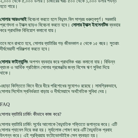
২,০০০ থেকে ৫,০০০ ডলার। চার্জারের খরচ ৫০০ থেকে ১,০০০ ডলার পর্যন্ত
হতে পারে।
সোলার আরওআই
বিবেচনা করতে হলে বিদ্যুৎ বিল সাশ্রয় গুরুত্বপূর্ণ। সরকারি
প্রণোদনা ও ট্যাক্স ছাড়ও বিবেচনা করতে হবে।
সোলার ট্যাক্স ইনসেনটিভ
ব্যবহার
করে প্রাথমিক বিনিয়োগ কমানো যায়।
তবে মনে রাখতে হবে, সোলার ব্যাটারির গড় জীবনকাল ৫ থেকে ১৫ বছর। সুতরাং
দীর্ঘমেয়াদী পরিকল্পনা করতে হবে।
সোলার ফাইন্যান্সিং
অপশন ব্যবহার করে প্রাথমিক খরচ কমানো যায়। বিভিন্ন
ব্যাংক ও আর্থিক প্রতিষ্ঠান সোলার প্রজেক্টের জন্য বিশেষ ঋণ সুবিধা দিয়ে
থাকে।
এছাড়া কিস্তিতে কিনে ধীরে ধীরে পরিশোধের সুযোগও রয়েছে। সামগ্রিকভাবে,
সোলার সিস্টেম স্বনির্ভরতা বাড়ায় ও দীর্ঘমেয়াদে অর্থনৈতিক সুবিধা দেয়।
FAQ
সোলার ব্যাটারি চার্জিং কীভাবে কাজ করে?
সোলার ব্যাটারি চার্জিং সূর্যের আলোকে বৈদ্যুতিক শক্তিতে রূপান্তর করে। এটি
সোলার প্যানেল দিয়ে করা হয়। সূর্যালোক শোষণ করে এটি বৈদ্যুতিক প্রবাহ
উৎপন্ন করে। এই প্রক্রিয়ায় ফটোভোলটাইক সেল ব্যবহৃত হয়।