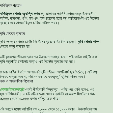
বাণিজ্যিক প্রয়োগ
বাণিজ্যিক সোলার অ্যাপ্লিকেশন
বড় আকারের প্রতিষ্ঠানগুলির জন্য উপযোগী।
অফিস, কারখানা, শপিং মল এবং হাসপাতালের মতো বড় প্রতিষ্ঠানগুলি এই সিস্টেম
ব্যবহার করে তাদের বিদ্যুৎ চাহিদা মেটাতে পারে।
কৃষি ক্ষেত্রে ব্যবহার
কৃষি ক্ষেত্রে সোলার চার্জিং সিস্টেমের ব্যবহার দিন দিন বাড়ছে।
কৃষি সোলার পাম্প
সেচের জন্য ব্যবহৃত হয়।
এটি কৃষকদের জীবনযাত্রার মান উন্নয়নে সাহায্য করে। গ্রীনহাউস লাইটিং এবং
কৃষি যন্ত্রপাতি চালানোর জন্যও এই সিস্টেম ব্যবহার করা হয়।
সোলার চার্জিং সিস্টেম আমাদের দৈনন্দিন জীবনে অপরিহার্য হয়ে উঠেছে। এটি শুধু
বিদ্যুৎ সাশ্রয় করে না, পরিবেশ রক্ষায়ও গুরুত্বপূর্ণ ভূমিকা পালন করে।
খরচ ও অর্থনৈতিক বিবেচনা
সোলার ইনভেস্টমেন্ট
একটি দীর্ঘমেয়াদী সিদ্ধান্ত। এটির খরচ বেশি হলেও, এর
সুফল দীর্ঘস্থায়ী। একটি বাড়ির জন্য সোলার ব্যাটারি ব্যাকআপ সিস্টেমের খরচ
৬,০০০ থেকে ২৩,০০০ ডলার পর্যন্ত হতে পারে।
এই খরচের মধ্যে ব্যাটারির দাম ৫,০০০ থেকে ১৫,০০০ ডলার। ইনভার্টারের দাম