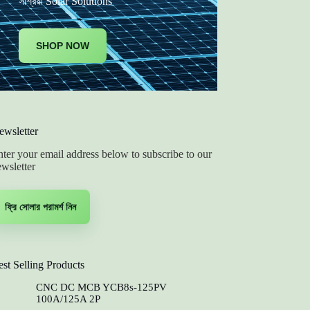
সাশ্রয়ী Solar Solutions
SHOP NOW
ewsletter
ter your email address below to subscribe to our
wsletter
ফ্রি সোলার পরামর্শ নিন
st Selling Products
CNC DC MCB YCB8s-125PV
100A/125A 2P