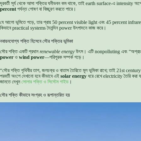
দূরবর্তী সূর্য থেকে আসা শক্তির ঘনীভবন কম থাকে, তাই earth surface-এ intensity অ
percent
পর্যন্ত শোষণ বা বিচ্ছুরণ করতে পারে।
যে আলো ভূমিতে পড়ে, তার প্রায় 50 percent visible light এবং 45 percent infrare
কিভাবে practical systems দৈনন্দিন power উৎপাদনে কাজ করে।
নবায়নযোগ্য শক্তি হিসেবে সৌর শক্তির ভূমিকা
সৌর শক্তি একটি প্রধান
renewable energy
উৎস। এটি nonpolluting এবং “অপ্রচল
power
ও
wind power
—পরিপূরক সম্পর্ক গড়ে।
“সৌর শক্তি পৃথিবীর তাপ, জলচক্র ও বাতাস তৈরিতে মূল ভূমিকা রাখে; তাই 21st century-
পরবর্তী অংশে দেখানো হবে কীভাবে এই
solar energy
ধরে রেখে electricity তৈরি করা 
জানতে দেখুন
সোলার শক্তি ও সিস্টেম গাইড
।
সৌর শক্তি কীভাবে সংগ্রহ ও রূপান্তরিত হয়