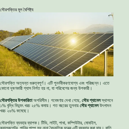
সৌরশক্তির মূল বৈশিষ্ট্য
সৌরশক্তি অত্যন্ত গুরুত্বপূর্ণ। এটি পুনর্নবীকরণযোগ্য এবং পরিচ্ছন্ন। এতে
কোনো দূষণকারী গ্যাস নির্গত হয় না, যা পরিবেশের জন্য উপকারী।
সৌরশক্তির উপকারিতা
অপরিসীম। গবেষণায় দেখা গেছে,
সৌর প্যানেল
স্থাপনে
১% বৃদ্ধি বিদ্যুৎ খরচ ২৫% কমায়। গত বছরের তুলনায়
সৌর প্যানেল
উৎপাদন
খরচ ২৬% কমেছে।
সৌরশক্তি ব্যবহার ব্যাপক। টিভি, লাইট, পাখা, কম্পিউটার, মোবাইল,
ক্যালকুলেটর, পানির পাম্প সহ নানা বৈদ্যুতিক যন্ত্রে এটি ব্যবহার করা যায়। বাতি,