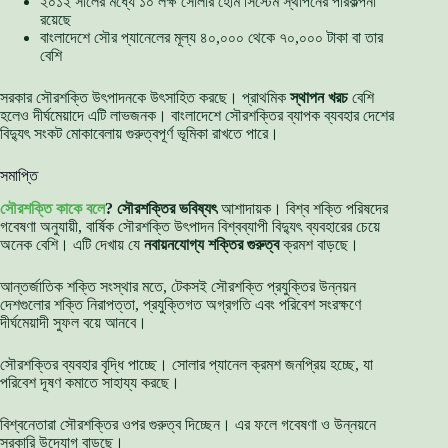
২০১২ সালের মধ্যে ১০ লক্ষ সোলার হোম সিস্টেম স্থাপনের পরিকল্পনা
রয়েছে
বাংলাদেশে সৌর প্যানেলের মূল্য ৪০,০০০ থেকে ৭০,০০০ টাকা বা তার
বেশি
সরকার সৌরশক্তি উৎপাদনকে উৎসাহিত করছে। প্রাথমিক
স্থাপন খরচ
বেশি
হলেও দীর্ঘমেয়াদে এটি লাভজনক। বাংলাদেশে সৌরশক্তির ব্যাপক ব্যবহার দেশের
বিদ্যুৎ সংকট মোকাবেলায় গুরুত্বপূর্ণ ভূমিকা রাখতে পারে।
সমাপ্তি
সৌরশক্তি কাকে বলে
? সৌরশক্তির ভবিষ্যৎ
আশাদায়ক। বিশ্ব শক্তি পরিষদের
গবেষণা অনুযায়ী, বার্ষিক সৌরশক্তি উৎপাদন বিশ্বব্যাপী বিদ্যুৎ ব্যবহারের চেয়ে
অনেক বেশি। এটি দেখায় যে
নবায়নযোগ্য শক্তির গুরুত্ব
ক্রমশ বাড়ছে।
আন্তর্জাতিক শক্তি সংস্থার মতে, টেকসই সৌরশক্তি প্রযুক্তির উন্নয়ন
দেশগুলোর শক্তি নিরাপত্তা, প্রযুক্তিগত অগ্রগতি এবং পরিবেশ সংরক্ষণে
দীর্ঘমেয়াদী সুফল বয়ে আনবে।
সৌরশক্তির ব্যবহার বৃদ্ধি পাচ্ছে। সোলার প্যানেল ক্রমশ জনপ্রিয় হচ্ছে, যা
পরিবেশ দূষণ কমাতে সাহায্য করছে।
বিশ্বনেতারা সৌরশক্তির ওপর গুরুত্ব দিচ্ছেন। এর ফলে গবেষণা ও উন্নয়নে
সরকারি উদ্যোগ বাড়ছে।