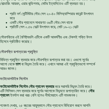
সোল্ডারিং আয়রন, এয়ার কন্ডিশনার, মোটর ইত্যাদিতেও এটি ব্যবহৃত হয়।
প্রতি বর্গ সেন্টিমিটার সৌর সেল ২০-৪০ মিলিঅ্যাম্পিয়ার কারেন্ট উৎপাদন
করে
একটি সৌর প্যানেলে সাধারণত ৩৬টি সৌর সেল থাকে
প্রতিটি সেল ০.৫৬ ভোল্ট উৎপাদন করে, মোট ১৯-২১ ভোল্ট
সৌরশক্তির এই বৈশিষ্ট্যগুলি এটিকে একটি আকর্ষণীয় এবং টেকসই শক্তি উৎস
হিসেবে প্রতিষ্ঠিত করেছে।
সৌরশক্তি রূপান্তরের প্রযুক্তি
বিভিন্ন প্রযুক্তি ব্যবহার করে সৌরশক্তি রূপান্তর করা হয়। এগুলো সূর্যের
আলো থেকে
তাপ
বা বিদ্যুৎ তৈরি করে। এখানে আমরা এই প্রযুক্তিগুলো সম্পর্কে
আরও জানব।
ফটোভোলটাইক সিস্টেম
ফটোভোলটাইক সিস্টেম
সৌর প্যানেল ব্যবহার
করে সরাসরি বিদ্যুৎ তৈরি করে।
এটি সিলিকন সেল ব্যবহার করে সূর্যের আলোকে বিদ্যুতে রূপান্তরিত করে।
সৌর
প্যানেল
ইনস্টল করা খরচ বেশি হলেও দীর্ঘমেয়াদে এটি লাভজনক।
গবেষণা দেখায়, ২৫ বছরের আয়ুষ্কালে সৌর প্যানেলে বিনিয়োগ করলে আপনি