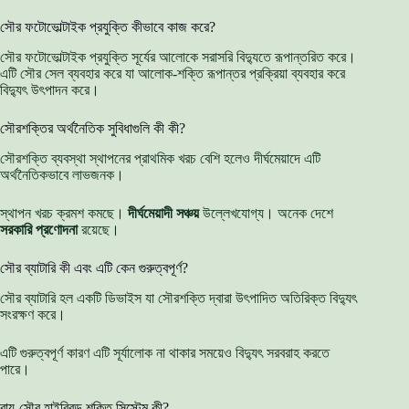
সৌর ফটোভোল্টাইক প্রযুক্তি কীভাবে কাজ করে?
সৌর ফটোভোল্টাইক প্রযুক্তি সূর্যের আলোকে সরাসরি বিদ্যুতে রূপান্তরিত করে।
এটি সৌর সেল ব্যবহার করে যা আলোক-শক্তি রূপান্তর প্রক্রিয়া ব্যবহার করে
বিদ্যুৎ উৎপাদন করে।
সৌরশক্তির অর্থনৈতিক সুবিধাগুলি কী কী?
সৌরশক্তি ব্যবস্থা স্থাপনের প্রাথমিক খরচ বেশি হলেও দীর্ঘমেয়াদে এটি
অর্থনৈতিকভাবে লাভজনক।
স্থাপন খরচ ক্রমশ কমছে।
দীর্ঘমেয়াদী সঞ্চয়
উল্লেখযোগ্য। অনেক দেশে
সরকারি প্রণোদনা
রয়েছে।
সৌর ব্যাটারি কী এবং এটি কেন গুরুত্বপূর্ণ?
সৌর ব্যাটারি হল একটি ডিভাইস যা সৌরশক্তি দ্বারা উৎপাদিত অতিরিক্ত বিদ্যুৎ
সংরক্ষণ করে।
এটি গুরুত্বপূর্ণ কারণ এটি সূর্যালোক না থাকার সময়েও বিদ্যুৎ সরবরাহ করতে
পারে।
বায়ু-সৌর হাইব্রিড শক্তি সিস্টেম কী?