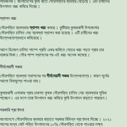
লাভজনক। বাংলাদেশের কৃষি খাতে সৌরশক্তির ব্যবহার বেড়েছে। এটি চাষীদের
উৎপাদন খরচ কমিয়ে দিচ্ছে।
স্থাপন খরচ
সৌরশক্তি ব্যবস্থার
স্থাপন খরচ
কমছে। কুষ্টিয়ার কুমারখালী উপজেলায়
সৌরশক্তি চালিত সেচ ব্যবস্থা স্থাপন করা হয়েছে। এটি চাষীদের খরচ
উল্লেখযোগ্যভাবে কমিয়েছে।
আগে ডিজেল চালিত পাম্পে প্রতি একর জমিতে সেচের খরচ পড়ত প্রায় চার
হাজার টাকা। সৌর পাম্প স্থাপনের পর এই খরচ অনেক কমেছে।
দীর্ঘমেয়াদী সঞ্চয়
সৌরশক্তি ব্যবস্থা স্থাপনের পর
দীর্ঘমেয়াদী সঞ্চয়
উল্লেখযোগ্য। কারণ সূর্যের
আলো বিনামূল্যে পাওয়া যায়।
কুমারখালী এলাকায় প্রায় চারশত কৃষক সৌরশক্তি চালিত সেচ ব্যবস্থার সুবিধা
পাচ্ছেন। এর ফলে তারা উৎপাদন খরচ কমিয়ে কৃষি উৎপাদন বাড়াতে পারছেন।
সরকারি প্রণোদনা
বাংলাদেশে সৌরশক্তির ব্যবহার বাড়াতে সরকার বিভিন্ন প্রণোদনা দিচ্ছে। ২০২১
সালের মধ্যে মোট শক্তি উৎপাদনের ১০% সৌরশক্তি থেকে পাওয়ার লক্ষ্য