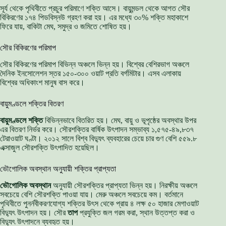
সূর্য থেকে পৃথিবীতে প্রচুর পরিমাণে শক্তি আসে। বায়ুমন্ডল থেকে আগত সৌর
বিকিরণের ১৭৪ পিডবিস্নউ গ্রহণ করা হয়। এর মধ্যে ৩০% শক্তি মহাকাশে
ফিরে যায়, বাকিটা মেঘ, সমুদ্র ও জমিতে শোষিত হয়।
সৌর বিকিরণের পরিমাপ
সৌর বিকিরণের পরিমাপ বিভিন্ন অঞ্চলে ভিন্ন হয়। বিশ্বের বেশিরভাগ অঞ্চলে
দৈনিক ইনসোলেশন স্তর ১৫০-৩০০ ওয়াট প্রতি বর্গমিটার। এসব এলাকায়
বিশ্বের অধিকাংশ মানুষ বাস করে।
বায়ুমণ্ডলে শক্তির বিতরণ
বায়ুমণ্ডলে শক্তি
বিভিন্নভাবে বিতরিত হয়। মেঘ, বায়ু ও ভূপৃষ্ঠের অবস্থার উপর
এর বিতরণ নির্ভর করে। সৌরশক্তির বার্ষিক উৎপাদন সম্ভাব্য ১,৫৭৫-৪৯,৮৩৭
টেরাওয়াট ঘণ্টা। ২০১২ সালে বিশ্ব বিদ্যুৎ ব্যবহারের চেয়ে চার গুণ বেশি ৫৫৯.৮
এক্সাজুল সৌরশক্তি উৎপাদিত হয়েছিল।
ভৌগোলিক অবস্থান অনুযায়ী শক্তির প্রাপ্যতা
ভৌগোলিক অবস্থান
অনুযায়ী সৌরশক্তির প্রাপ্যতা ভিন্ন হয়। নিরক্ষীয় অঞ্চলে
সবচেয়ে বেশি সৌরশক্তি পাওয়া যায়। মেরু অঞ্চলে সবচেয়ে কম। বর্তমানে
পৃথিবীতে পুনর্নবীকরণযোগ্য শক্তির উৎস থেকে প্রায় ৪ লক্ষ ৫০ হাজার মেগাওয়াট
বিদ্যুৎ উৎপাদন হয়। সৌর
তাপ
প্রযুক্তি জল গরম করা, স্থান উত্তপ্ত করা ও
বিদ্যুৎ উৎপাদনে ব্যবহৃত হয়।