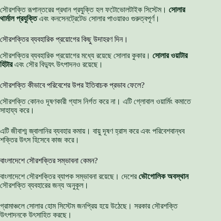
সৌরশক্তি রূপান্তরের প্রধান প্রযুক্তি হল ফটোভোলটাইক সিস্টেম।
সোলার
থার্মাল প্রযুক্তি
এবং কনসেনট্রেটেড সোলার পাওয়ারও গুরুত্বপূর্ণ।
সৌরশক্তির ব্যবহারিক প্রয়োগের কিছু উদাহরণ দিন।
সৌরশক্তির ব্যবহারিক প্রয়োগের মধ্যে রয়েছে সোলার কুকার।
সোলার ওয়াটার
হিটার
এবং সৌর বিদ্যুৎ উৎপাদনও রয়েছে।
সৌরশক্তি কীভাবে পরিবেশের উপর ইতিবাচক প্রভাব ফেলে?
সৌরশক্তি কোনও দূষণকারী গ্যাস নির্গত করে না। এটি গ্লোবাল ওয়ার্মিং কমাতে
সাহায্য করে।
এটি জীবাশ্ম জ্বালানির ব্যবহার কমায়। বায়ু দূষণ হ্রাস করে এবং পরিবেশবান্ধব
শক্তির উৎস হিসেবে কাজ করে।
বাংলাদেশে সৌরশক্তির সম্ভাবনা কেমন?
বাংলাদেশে সৌরশক্তির ব্যাপক সম্ভাবনা রয়েছে। দেশের
ভৌগোলিক অবস্থান
সৌরশক্তি ব্যবহারের জন্য অনুকূল।
গ্রামাঞ্চলে সোলার হোম সিস্টেম জনপ্রিয় হয়ে উঠেছে। সরকার সৌরশক্তি
উৎপাদনকে উৎসাহিত করছে।