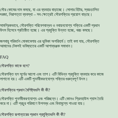
সৌর কোষের দাম কমছে, যা এর ব্যবহার বাড়াচ্ছে। সোলার হিটার, স্বয়ংচালিত
দরজা, নিরাপত্তা ব্যবস্থা – সব ক্ষেত্রেই সৌরশক্তির প্রয়োগ বাড়ছে।
সামগ্রিকভাবে, সৌরশক্তি পরিবেশবান্ধব ও নবায়নযোগ্য শক্তির একটি প্রধান
উৎস হিসেবে প্রতিষ্ঠিত হচ্ছে। এর প্রযুক্তি উন্নত হচ্ছে, খরচ কমছে।
জলবায়ু পরিবর্তন মোকাবেলায় এর ভূমিকা অপরিহার্য। তাই বলা যায়, সৌরশক্তি
আমাদের টেকসই ভবিষ্যতের একটি আশাব্যঞ্জক সমাধান।
FAQ
সৌরশক্তি কাকে বলে?
সৌরশক্তি হল সূর্যের আলো এবং তাপ। এটি বিভিন্ন প্রযুক্তি ব্যবহার করে কাজে
লাগানো হয়। এটি একটি পুনর্নবীকরণযোগ্য শক্তির গুরুত্বপূর্ণ উৎস।
সৌরশক্তির প্রধান বৈশিষ্ট্যগুলি কী কী?
সৌরশক্তি পুনর্নবীকরণযোগ্য এবং পরিচ্ছন্ন। এটি কোনও গ্রিনহাউস গ্যাস তৈরি
করে না। এটি প্রচুর পরিমাণে উপলব্ধ এবং বিনামূল্যে পাওয়া যায়।
সৌরশক্তি রূপান্তরের প্রধান প্রযুক্তিগুলি কী কী?