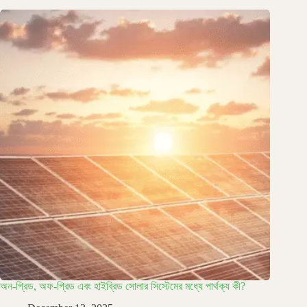
অন-গ্রিড, অফ-গ্রিড এবং হাইব্রিড সোলার সিস্টেমের মধ্যে পার্থক্য কী?