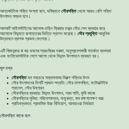
আন্তর্জাতিক শক্তি সংস্থা বলে, ভবিষ্যতে
সৌরশক্তি
থেকে আরও বেশি শক্তি
উৎপাদন সম্ভব হবে।
আলবার্ট আইনস্টাইনের আলোক-তড়িৎ ক্রিয়ার তত্ত্ব সৌর সেল ব্যবহার করে
আলোকে বিদ্যুতে রূপান্তরের ভিত্তি স্থাপন করেছে।
সৌর প্রযুক্তি
আধুনিক
উদ্ভাবনে ব্যাপক প্রভাব ফেলেছে।
এটি বিমানবন্দর বা বড় ভবনের স্বয়ংক্রিয় দরজা, অনুপ্রবেশকারী সতর্কতা ব্যবস্থা
এবং ফটোভোলটাইক সেলে আলো থেকে বিদ্যুৎ উৎপাদনে ব্যবহৃত হয়।
মূল তথ্য
সৌরশক্তি
হল সবচেয়ে সম্ভাবনাময় বিকল্প শক্তির উৎস
সৌর উৎপাদনের তিনটি প্রধান পদ্ধতি: সৌর তাপশক্তি, ফটোভল্টাইক
প্যানেল, সৌর উষ্ণায়ন
সৌরশক্তির ব্যবহার: বিদ্যুৎ উৎপাদন, গরম পানি, কৃষি কাজে
সৌরশক্তির সুবিধা: পরিবেশবান্ধব, অফুরন্ত, কম রক্ষণাবেক্ষণ খরচ
প্রতিবন্ধকতা: প্রাথমিক উচ্চ বিনিয়োগ, আবহাওয়া নির্ভরতা
সৌরশক্তি কাকে বলে