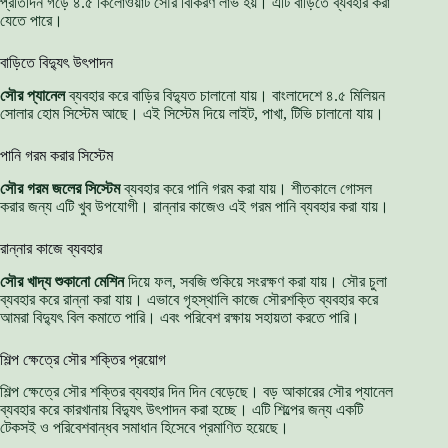
প্রতিদিন গড়ে ৪.৫ কিলোওয়াট সৌর বিকিরণ লাভ হয়। এটি বাড়িতে ব্যবহার করা
যেতে পারে।
বাড়িতে বিদ্যুৎ উৎপাদন
সৌর প্যানেল
ব্যবহার করে বাড়ির বিদ্যুত চালানো যায়। বাংলাদেশে ৪.৫ মিলিয়ন
সোলার হোম সিস্টেম আছে। এই সিস্টেম দিয়ে লাইট, পাখা, টিভি চালানো যায়।
পানি গরম করার সিস্টেম
সৌর গরম জলের সিস্টেম
ব্যবহার করে পানি গরম করা যায়। শীতকালে গোসল
করার জন্য এটি খুব উপযোগী। রান্নার কাজেও এই গরম পানি ব্যবহার করা যায়।
রান্নার কাজে ব্যবহার
সৌর খাদ্য শুকানো মেশিন
দিয়ে ফল, সবজি শুকিয়ে সংরক্ষণ করা যায়। সৌর চুলা
ব্যবহার করে রান্না করা যায়। এভাবে গৃহস্থালি কাজে সৌরশক্তি ব্যবহার করে
আমরা বিদ্যুৎ বিল কমাতে পারি। এবং পরিবেশ রক্ষায় সহায়তা করতে পারি।
শিল্প ক্ষেত্রে সৌর শক্তির প্রয়োগ
শিল্প ক্ষেত্রে সৌর শক্তির ব্যবহার দিন দিন বেড়েছে। বড় আকারের সৌর প্যানেল
ব্যবহার করে কারখানায় বিদ্যুৎ উৎপাদন করা হচ্ছে। এটি শিল্পের জন্য একটি
টেকসই ও পরিবেশবান্ধব সমাধান হিসেবে প্রমাণিত হয়েছে।