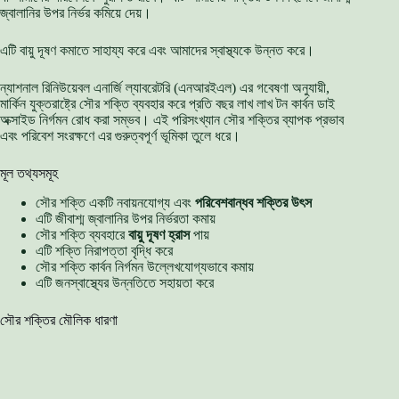
জ্বালানির উপর নির্ভর কমিয়ে দেয়।
এটি বায়ু দূষণ কমাতে সাহায্য করে এবং আমাদের স্বাস্থ্যকে উন্নত করে।
ন্যাশনাল রিনিউয়েবল এনার্জি ল্যাবরেটরি (এনআরইএল) এর গবেষণা অনুযায়ী,
মার্কিন যুক্তরাষ্ট্রে সৌর শক্তি ব্যবহার করে প্রতি বছর লাখ লাখ টন কার্বন ডাই
অক্সাইড নির্গমন রোধ করা সম্ভব। এই পরিসংখ্যান সৌর শক্তির ব্যাপক প্রভাব
এবং পরিবেশ সংরক্ষণে এর গুরুত্বপূর্ণ ভূমিকা তুলে ধরে।
মূল তথ্যসমূহ
সৌর শক্তি একটি নবায়নযোগ্য এবং
পরিবেশবান্ধব শক্তির উৎস
এটি জীবাশ্ম জ্বালানির উপর নির্ভরতা কমায়
সৌর শক্তি ব্যবহারে
বায়ু দূষণ হ্রাস
পায়
এটি শক্তি নিরাপত্তা বৃদ্ধি করে
সৌর শক্তি কার্বন নির্গমন উল্লেখযোগ্যভাবে কমায়
এটি জনস্বাস্থ্যের উন্নতিতে সহায়তা করে
সৌর শক্তির মৌলিক ধারণা