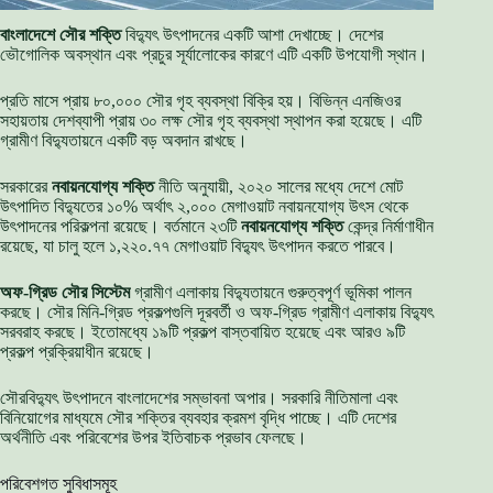
বাংলাদেশে সৌর শক্তি
বিদ্যুৎ উৎপাদনের একটি আশা দেখাচ্ছে। দেশের
ভৌগোলিক অবস্থান এবং প্রচুর সূর্যালোকের কারণে এটি একটি উপযোগী স্থান।
প্রতি মাসে প্রায় ৮০,০০০ সৌর গৃহ ব্যবস্থা বিক্রি হয়। বিভিন্ন এনজিওর
সহায়তায় দেশব্যাপী প্রায় ৩০ লক্ষ সৌর গৃহ ব্যবস্থা স্থাপন করা হয়েছে। এটি
গ্রামীণ বিদ্যুতায়নে একটি বড় অবদান রাখছে।
সরকারের
নবায়নযোগ্য শক্তি
নীতি অনুযায়ী, ২০২০ সালের মধ্যে দেশে মোট
উৎপাদিত বিদ্যুতের ১০% অর্থাৎ ২,০০০ মেগাওয়াট নবায়নযোগ্য উৎস থেকে
উৎপাদনের পরিকল্পনা রয়েছে। বর্তমানে ২৩টি
নবায়নযোগ্য শক্তি
কেন্দ্র নির্মাণাধীন
রয়েছে, যা চালু হলে ১,২২০.৭৭ মেগাওয়াট বিদ্যুৎ উৎপাদন করতে পারবে।
অফ-গ্রিড সৌর সিস্টেম
গ্রামীণ এলাকায় বিদ্যুতায়নে গুরুত্বপূর্ণ ভূমিকা পালন
করছে। সৌর মিনি-গ্রিড প্রকল্পগুলি দূরবর্তী ও অফ-গ্রিড গ্রামীণ এলাকায় বিদ্যুৎ
সরবরাহ করছে। ইতোমধ্যে ১৯টি প্রকল্প বাস্তবায়িত হয়েছে এবং আরও ৯টি
প্রকল্প প্রক্রিয়াধীন রয়েছে।
সৌরবিদ্যুৎ উৎপাদনে বাংলাদেশের সম্ভাবনা অপার। সরকারি নীতিমালা এবং
বিনিয়োগের মাধ্যমে সৌর শক্তির ব্যবহার ক্রমশ বৃদ্ধি পাচ্ছে। এটি দেশের
অর্থনীতি এবং পরিবেশের উপর ইতিবাচক প্রভাব ফেলছে।
পরিবেশগত সুবিধাসমূহ