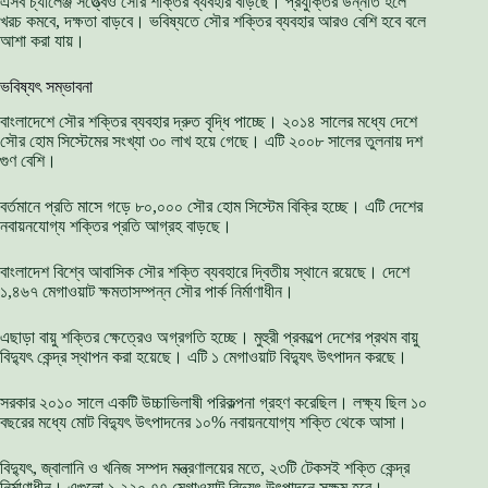
এসব চ্যালেঞ্জ সত্ত্বেও সৌর শক্তির ব্যবহার বাড়ছে। প্রযুক্তির উন্নতি হলে
খরচ কমবে, দক্ষতা বাড়বে। ভবিষ্যতে সৌর শক্তির ব্যবহার আরও বেশি হবে বলে
আশা করা যায়।
ভবিষ্যৎ সম্ভাবনা
বাংলাদেশে সৌর শক্তির ব্যবহার দ্রুত বৃদ্ধি পাচ্ছে। ২০১৪ সালের মধ্যে দেশে
সৌর হোম সিস্টেমের সংখ্যা ৩০ লাখ হয়ে গেছে। এটি ২০০৮ সালের তুলনায় দশ
গুণ বেশি।
বর্তমানে প্রতি মাসে গড়ে ৮০,০০০ সৌর হোম সিস্টেম বিক্রি হচ্ছে। এটি দেশের
নবায়নযোগ্য শক্তির প্রতি আগ্রহ বাড়ছে।
বাংলাদেশ বিশ্বে আবাসিক সৌর শক্তি ব্যবহারে দ্বিতীয় স্থানে রয়েছে। দেশে
১,৪৬৭ মেগাওয়াট ক্ষমতাসম্পন্ন সৌর পার্ক নির্মাণাধীন।
এছাড়া বায়ু শক্তির ক্ষেত্রেও অগ্রগতি হচ্ছে। মুহুরী প্রকল্পে দেশের প্রথম বায়ু
বিদ্যুৎ কেন্দ্র স্থাপন করা হয়েছে। এটি ১ মেগাওয়াট বিদ্যুৎ উৎপাদন করছে।
সরকার ২০১০ সালে একটি উচ্চাভিলাষী পরিকল্পনা গ্রহণ করেছিল। লক্ষ্য ছিল ১০
বছরের মধ্যে মোট বিদ্যুৎ উৎপাদনের ১০% নবায়নযোগ্য শক্তি থেকে আসা।
বিদ্যুৎ, জ্বালানি ও খনিজ সম্পদ মন্ত্রণালয়ের মতে, ২৩টি টেকসই শক্তি কেন্দ্র
নির্মাণাধীন। এগুলো ১,২২০.৭৭ মেগাওয়াট বিদ্যুৎ উৎপাদনে সক্ষম হবে।