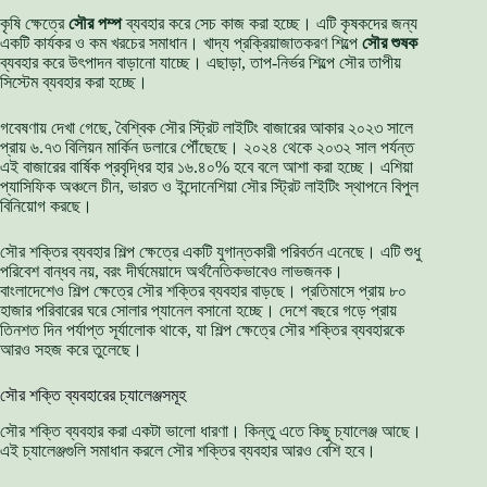
কৃষি ক্ষেত্রে
সৌর পম্প
ব্যবহার করে সেচ কাজ করা হচ্ছে। এটি কৃষকদের জন্য
একটি কার্যকর ও কম খরচের সমাধান। খাদ্য প্রক্রিয়াজাতকরণ শিল্পে
সৌর শুষক
ব্যবহার করে উৎপাদন বাড়ানো যাচ্ছে। এছাড়া, তাপ-নির্ভর শিল্পে সৌর তাপীয়
সিস্টেম ব্যবহার করা হচ্ছে।
গবেষণায় দেখা গেছে, বৈশ্বিক সৌর স্ট্রিট লাইটিং বাজারের আকার ২০২৩ সালে
প্রায় ৬.৭৩ বিলিয়ন মার্কিন ডলারে পৌঁছেছে। ২০২৪ থেকে ২০৩২ সাল পর্যন্ত
এই বাজারের বার্ষিক প্রবৃদ্ধির হার ১৬.৪০% হবে বলে আশা করা হচ্ছে। এশিয়া
প্যাসিফিক অঞ্চলে চীন, ভারত ও ইন্দোনেশিয়া সৌর স্ট্রিট লাইটিং স্থাপনে বিপুল
বিনিয়োগ করছে।
সৌর শক্তির ব্যবহার শিল্প ক্ষেত্রে একটি যুগান্তকারী পরিবর্তন এনেছে। এটি শুধু
পরিবেশ বান্ধব নয়, বরং দীর্ঘমেয়াদে অর্থনৈতিকভাবেও লাভজনক।
বাংলাদেশেও শিল্প ক্ষেত্রে সৌর শক্তির ব্যবহার বাড়ছে। প্রতিমাসে প্রায় ৮০
হাজার পরিবারের ঘরে সোলার প্যানেল বসানো হচ্ছে। দেশে বছরে গড়ে প্রায়
তিনশত দিন পর্যাপ্ত সূর্যালোক থাকে, যা শিল্প ক্ষেত্রে সৌর শক্তির ব্যবহারকে
আরও সহজ করে তুলেছে।
সৌর শক্তি ব্যবহারের চ্যালেঞ্জসমূহ
সৌর শক্তি ব্যবহার করা একটা ভালো ধারণা। কিন্তু এতে কিছু চ্যালেঞ্জ আছে।
এই চ্যালেঞ্জগুলি সমাধান করলে সৌর শক্তির ব্যবহার আরও বেশি হবে।