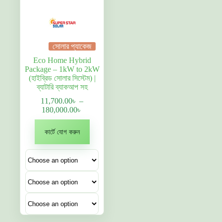
সোলার প্যাকেজ
Eco Home Hybrid
Package – 1kW to 2kW
(হাইব্রিড সোলার সিস্টেম) |
ব্যাটারি ব্যাকআপ সহ
11,700.00
৳
–
Price
180,000.00
৳
range:
This
11,700.00৳
কার্টে যোগ করুন
product
through
has
180,000.00৳
multiple
variants.
The
options
may
be
chosen
on
the