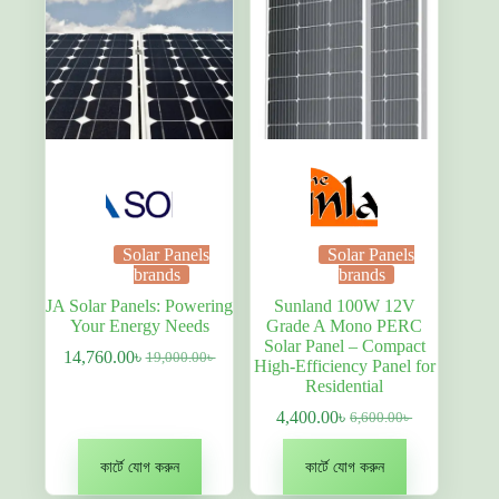
Solar Panels
Solar Panels
brands
brands
JA Solar Panels: Powering
Sunland 100W 12V
Your Energy Needs
Grade A Mono PERC
Solar Panel – Compact
14,760.00
৳
19,000.00
৳
Original
বর্তমান
High-Efficiency Panel for
price
দাম:
Residential
was:
14,760.00৳ .
4,400.00
৳
6,600.00
৳
19,000.00৳ .
Original
বর্তমান
price
দাম:
was:
4,400.00৳ .
কার্টে যোগ করুন
কার্টে যোগ করুন
6,600.00৳ .