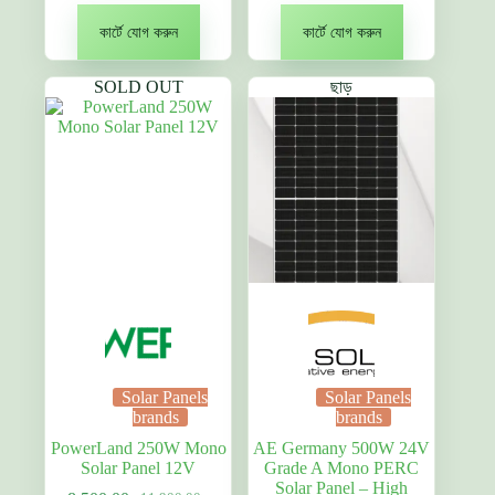
price
দাম:
price
দাম:
was:
1,080.00৳ .
was:
10,500.00৳ .
কার্টে যোগ করুন
কার্টে যোগ করুন
1,520.00৳ .
14,000.00৳ .
SOLD OUT
ছাড়
Solar Panels
Solar Panels
brands
brands
PowerLand 250W Mono
AE Germany 500W 24V
Solar Panel 12V
Grade A Mono PERC
Solar Panel – High