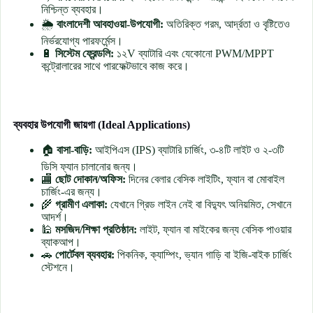
নিশ্চিন্ত ব্যবহার।
🌦
বাংলাদেশী আবহাওয়া-উপযোগী:
অতিরিক্ত গরম, আর্দ্রতা ও বৃষ্টিতেও
নির্ভরযোগ্য পারফর্মেন্স।
🔋
সিস্টেম ফ্রেন্ডলি:
১২V ব্যাটারি এবং যেকোনো PWM/MPPT
কন্ট্রোলারের সাথে পারফেক্টভাবে কাজ করে।
ব্যবহার উপযোগী জায়গা (Ideal Applications)
🏠
বাসা-বাড়ি:
আইপিএস (IPS) ব্যাটারি চার্জিং, ৩-৪টি লাইট ও ২-৩টি
ডিসি ফ্যান চালানোর জন্য।
🏬
ছোট দোকান/অফিস:
দিনের বেলার বেসিক লাইটিং, ফ্যান বা মোবাইল
চার্জিং-এর জন্য।
🌾
গ্রামীণ এলাকা:
যেখানে গ্রিড লাইন নেই বা বিদ্যুৎ অনিয়মিত, সেখানে
আদর্শ।
🕌
মসজিদ/শিক্ষা প্রতিষ্ঠান:
লাইট, ফ্যান বা মাইকের জন্য বেসিক পাওয়ার
ব্যাকআপ।
🚗
পোর্টেবল ব্যবহার:
পিকনিক, ক্যাম্পিং, ভ্যান গাড়ি বা ইজি-বাইক চার্জিং
স্টেশনে।