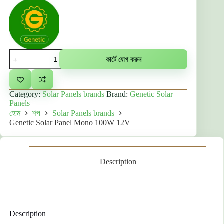
Genetic
কার্টে যোগ করুন
Solar
Panel
Mono
100W
Category:
Solar Panels brands
Brand:
Genetic Solar
12V
Panels
quantity
হোম
শপ
Solar Panels brands
Genetic Solar Panel Mono 100W 12V
Description
Description