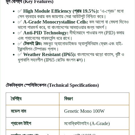
মূল বৈশিষ্ট্য (Key Features)
✅
High Module Efficiency (প্রায় 19.5%):
‘এ-গ্রেড’ মনো
সেল ব্যবহার করায় কম জায়গায় সেরা আউটপুট নিশ্চিত করে।
✅
A-Grade Monocrystalline Cells:
কম আলো বা মেঘলা দিনেও
ভালো পারফর্ম করে, যা বাংলাদেশের আবহাওয়ার জন্য আদর্শ।
✅
Anti-PID Technology:
দীর্ঘমেয়াদে পাওয়ার লস (PID) কমায়
এবং প্যানেলের পারফর্মেন্স ধরে রাখে।
✅
টেকসই বিল্ড:
মজবুত অ্যানোডাইজড অ্যালুমিনিয়াম ফ্রেম এবং হাই-
ট্রান্সমিশন টেম্পারড গ্লাস।
✅
Weather Resistant (IP65):
বাংলাদেশের ঝড়ো বাতাস, বৃষ্টি ও
ধুলাবালি সহনশীল (IP65 রেটেড জংশন বক্স)।
টেকনিক্যাল স্পেসিফিকেশন (Technical Specifications)
বৈশিষ্ট্য
বিবরণ
মডেল নাম
Genetic Mono 100W
প্যানেল টাইপ
মনোক্রিস্টালাইন (A-Grade)