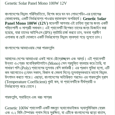
Genetic Solar Panel Mono 100W 12V
বাংলাদেশের বিদ্যুৎ পরিস্থিতিতে, বিশেষ করে ঘন ঘন লোডশেডিং-এর চ্যালেঞ্জ
মোকাবেলায়, একটি নির্ভরযোগ্য পাওয়ার ব্যাকআপ অপরিহার্য।
Genetic Solar
Panel Mono 100W (12V)
মডেলটি আপনার এই চাহিদা পূরণের জন্য একটি
শক্তিশালী ও সাশ্রয়ী সমাধান। এই প্যানেলটি বিশেষত তাদের জন্য ডিজাইন করা
হয়েছে, যারা তাদের আইপিএস (IPS) ব্যাটারি চার্জ করতে চান, অথবা গ্রামীণ
এলাকায় বা ছোট দোকানে একটি নির্ভরযোগ্য বিদ্যুৎ ব্যবস্থা গড়ে তুলতে চান।
বাংলাদেশের আবহাওয়ায় সেরা পারফর্মেন্স
আমাদের দেশের আবহাওয়া একই সাথে রৌদ্রোজ্জ্বল এবং আর্দ্র। এই প্যানেলটি
উন্নত এ-গ্রেড মনোক্রিস্টালাইন (Mono) সেল প্রযুক্তি ব্যবহার করে তৈরি, যা
সাধারণ পলি (Poly) প্যানেলের তুলনায় বেশি কার্যকরী। এর প্রধান সুবিধা হলো, এটি
কম আলোতেও (যেমন সকাল, বিকাল বা মেঘলা দিনে) তুলনামূলকভাবে ভালো বিদ্যুৎ
উৎপাদন করতে পারে। এছাড়া, বাংলাদেশের অতিরিক্ত গরমেও এর পারফর্মেন্স হ্রাস
(Temperature Coefficient) খুবই কম, যা প্যানেলটিকে দীর্ঘস্থায়ী ও
নির্ভরযোগ্য করে তোলে।
পারফর্মেন্স, স্থায়িত্ব এবং খরচ সাশ্রয়
Genetic 100W প্যানেলটি একটি মজবুত অ্যানোডাইজড অ্যালুমিনিয়াম ফ্রেম
এবং ৩.২ মিমি টেম্পারড গ্লাস দিয়ে সুরক্ষিত, যা এটিকে বাংলাদেশের ঝড়ো বাতাস,