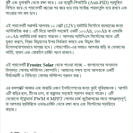
বৃষ্টি এবং ধুলাবালি থেকে রক্ষা করে। এর অ্যান্টি-পিআইডি (Anti-PID) প্রযুক্তি
নিশ্চিত করে যে প্যানেলটি বছরের পর বছর ধরে তার সর্বোচ্চ পারফর্মেন্স ধরে রাখবে এবং
পাওয়ার লস কম হবে।
এই প্যানেলটি সরাসরি আপনার ১২ ভোল্ট (12V) ব্যাটারি সিস্টেমে ব্যবহারের জন্য
অপ্টিমাইজ করা। এটি দিয়ে আপনি সহজেই একটি ১০০Ah, ১৩০Ah বা এমনকি
১৫০Ah ব্যাটারি চার্জ করতে পারবেন। আপনার আইপিএস সিস্টেমের সাথে এটি
যুক্ত করলে, গ্রিড বিদ্যুতের উপর নির্ভরতা কমবে এবং বিদ্যুৎ বিল
উল্লেখযোগ্যভাবে সাশ্রয় হবে। লোডশেডিং-এর সময়ও আপনার বাড়ি বা দোকানের
লাইট, ফ্যান এবং মোবাইল চার্জিং সচল থাকবে।
এই প্যানেলটি
Frostec Solar
থেকে পাওয়া যাচ্ছে – বাংলাদেশের অন্যতম
বিশ্বস্ত সোলার সলিউশন কোম্পানি। আমাদের লক্ষ্য হলো আপনাকে একটি
দীর্ঘমেয়াদী ও নিশ্চিন্ত সোলার সলিউশন প্রদান করা।
এর কমপ্যাক্ট আকার এবং মাঝারি ওজন ইনস্টলেশনের জন্য খুবই সুবিধাজনক। আপনি
এটি বাড়ির ছাদ, টিনের চাল, বা বারান্দায় সহজেই স্থাপন করতে পারেন। এটি
যেকোনো স্ট্যান্ডার্ড PWM বা MPPT সোলার চার্জ কন্ট্রোলারের সাথে সামঞ্জস্যপূর্ণ,
যা আপনার ব্যাটারিকে ওভার-চার্জিং থেকে রক্ষা করে এবং সিস্টেমের স্থায়িত্ব
বাড়ায়।