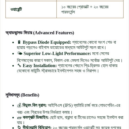
১০ বছরের প্রোডাক্ট + ২০ বছরের
ওয়ারেন্টি
পারফর্মেন্স
অ্যাডভান্সড ফিচার (Advanced Features)
🔋
Bypass Diode Equipped:
প্যানেলের কোনো অংশ শেড বা
ছায়ায় পড়লেও বাইপাস ডায়োডের মাধ্যমে আউটপুট সচল রাখে।
🌤
Superior Low-Light Performance:
মনো সেলের
বিশেষত্বের কারণে সকাল, বিকাল এবং মেঘলা দিনেও সর্বোচ্চ আউটপুট দেয়।
🔧
Easy Installation:
প্যানেলের পেছনে প্রি-ড্রিলড হোল থাকায়
যেকোনো মাউন্টিং স্ট্রাকচারে ইনস্টলেশন সহজ ও নিরাপদ।
সুবিধাসমূহ (Benefits)
💰
বিদ্যুৎ বিল হ্রাস:
আইপিএস (IPS) ব্যাটারি চার্জ করে লোডশেডিং-এর
খরচ এবং গ্রিডের উপর নির্ভরতা কমায়।
🧱
কমপ্যাক্ট ডিজাইন:
ছোট ছাদ, বারান্দা বা টিনের চালেও সহজে ইনস্টল করা
যায়।
🌀
দীর্ঘমেয়াদি বিনিয়োগ:
২০ বছরের পারফর্মেন্স ওয়ারেন্টি সহ কয়েক দশকের