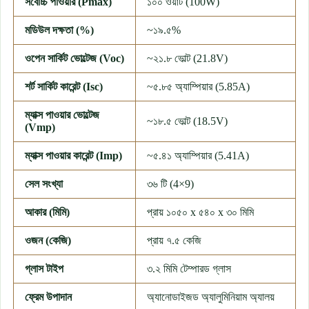
সর্বোচ্চ পাওয়ার (Pmax)
১০০ ওয়াট (100W)
মডিউল দক্ষতা (%)
~১৯.৫%
ওপেন সার্কিট ভোল্টেজ (Voc)
~২১.৮ ভোল্ট (21.8V)
শর্ট সার্কিট কারেন্ট (Isc)
~৫.৮৫ অ্যাম্পিয়ার (5.85A)
ম্যাক্স পাওয়ার ভোল্টেজ
~১৮.৫ ভোল্ট (18.5V)
(Vmp)
ম্যাক্স পাওয়ার কারেন্ট (Imp)
~৫.৪১ অ্যাম্পিয়ার (5.41A)
সেল সংখ্যা
৩৬ টি (4×9)
আকার (মিমি)
প্রায় ১০৫০ x ৫৪০ x ৩০ মিমি
ওজন (কেজি)
প্রায় ৭.৫ কেজি
গ্লাস টাইপ
৩.২ মিমি টেম্পারড গ্লাস
ফ্রেম উপাদান
অ্যানোডাইজড অ্যালুমিনিয়াম অ্যালয়