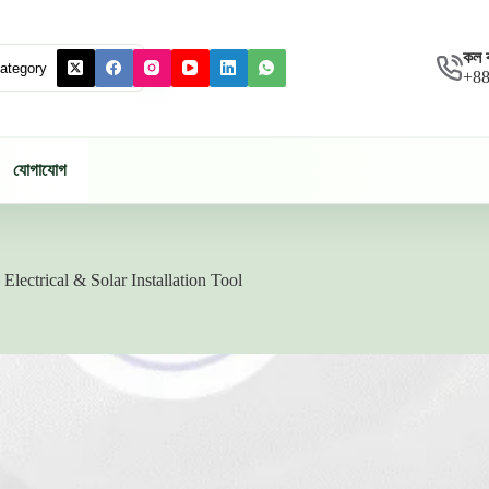
–
Electrical
&
কল 
Solar
+88
Installation
Tool
quantity
যোগাযোগ
ectrical & Solar Installation Tool