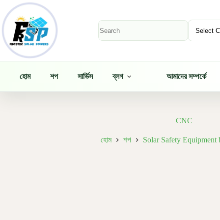
Skip
to
content
No
results
হোম
শপ
সার্ভিস
ব্লগ
আমাদের সম্পর্কে
CNC
হোম
শপ
Solar Safety Equipment 