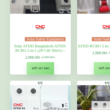
Solar Safety Equipment
Solar Saf
Solar AFDD Bangladesh-AFDD-
AFDD-RCBO 2-in-1
RCBO 2-in-1 (2P C40 30mA) –
2,900.00
৳
O
বর
2,900.00
৳
3,380.00
৳
Original
বর্তমান
p
দা
price
দাম:
w
2
was:
2,900.00৳ .
3
কার্টে যোগ করুন
কার্টে যো
3,380.00৳ .
ছাড়
ছাড়