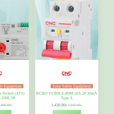
ety Equipment
Solar Safety Equipment
r Switch (ATS)
RCBO YCB9LE-80M 10A 2P 30mA
-100E/3P
Type A
1,430.00
৳
4,900.00
৳
1,950.00
৳
riginal
্তমান
Original
বর্তমান
rice
ম:
price
দাম: