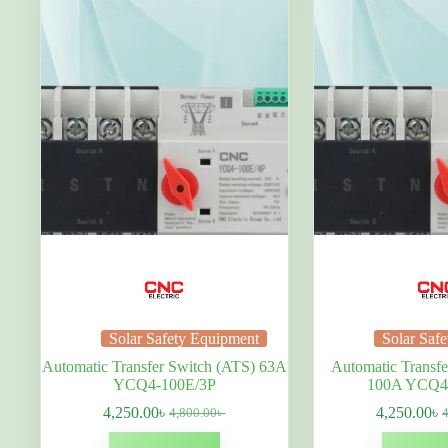
Solar Safety Equipment
Solar Saf
Automatic Transfer Switch (ATS) 63A
Automatic Transfe
YCQ4-100E/3P
100A YCQ4
4,250.00
৳
4,250.00
৳
4,800.00
৳
Original
বর্তমান
O
বর
price
দাম:
p
দা