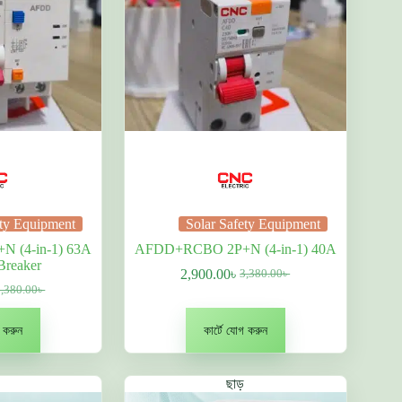
ety Equipment
Solar Safety Equipment
 (4-in-1) 63A
AFDD+RCBO 2P+N (4-in-1) 40A
Breaker
2,900.00
৳
3,380.00
৳
Original
বর্তমান
3,380.00
৳
riginal
্তমান
price
দাম:
rice
ম:
was:
2,900.00৳ .
as:
,900.00৳ .
3,380.00৳ .
গ করুন
কার্টে যোগ করুন
,380.00৳ .
ছাড়