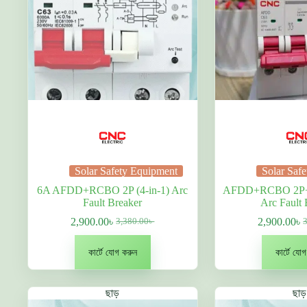
Solar Safety Equipment
Solar Saf
6A AFDD+RCBO 2P (4-in-1) Arc
AFDD+RCBO 2P+N
Fault Breaker
Arc Fault 
2,900.00
৳
2,900.00
৳
3,380.00
৳
Original
বর্তমান
O
বর
price
দাম:
p
দা
was:
2,900.00৳ .
w
2
কার্টে যোগ করুন
কার্টে যো
3,380.00৳ .
3
ছাড়
ছাড়