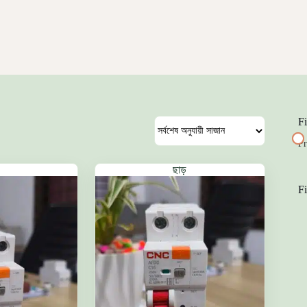
Fi
Pr
ছাড়
Fi