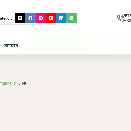
কল 
+88
যোগাযোগ
brands
CNC