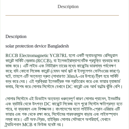
Description
Description
solar protection device Bangladesh
RCCB Electromagnetic YCB7RL হলো একটি অ্যাডভান্সড রেসিডুয়াল
কারেন্ট সার্কিট ব্রেকার (RCCB), যা ইলেকট্রোম্যাগনেটিক প্রযুক্তি ব্যবহার করে
কাজ করে। এটি লাইভ এবং নিউট্রাল তারের মধ্যে কারেন্টের ভারসাম্য পর্যবেক্ষণ
করে; যদি কোনো লিকেজ কারেন্ট (যেমন আর্থ ফল্ট বা ইনসুলেশন ফেলিওরের কারণে)
ঘটে, তাহলে এটি অত্যন্ত দ্রুত (সাধারণত 30mA-এর উপরে) ট্রিপ হয়ে সার্কিট
বন্ধ করে দেয়। এই প্রক্রিয়া ইলেকট্রিক শক প্রতিরোধ করে এবং ফায়ার হ্যাজার্ড
কমায়, বিশেষ করে সোলার সিস্টেমে যেখানে DC কারেন্ট এবং আর্থ ফল্টের ঝুঁকি বেশি।
সোলার সিস্টেমে এই ডিভাইস অত্যন্ত গুরুত্বপূর্ণ কারণ সোলার প্যানেল, ইনভার্টার
এবং ব্যাটারি থেকে উৎপন্ন DC কারেন্টে লিকেজ হলে পুরো সিস্টেম ক্ষতিগ্রস্ত হতে
পারে, যা ব্যয়বহুল এবং বিপজ্জনক। বাংলাদেশের মতো লাইটনিং-প্রোন এরিয়ায় এটি
ফায়ার এবং শক থেকে রক্ষা করে, সিস্টেমের পারফরম্যান্স বাড়ায় এবং লাইফস্প্যান
লম্বা করে। এটি অফ-গ্রিড, হাইব্রিড সোলার সেটআপে অপরিহার্য, যেখানে
ট্র্যাডিশনাল MCB বা ফিউজ যথেষ্ট নয়।