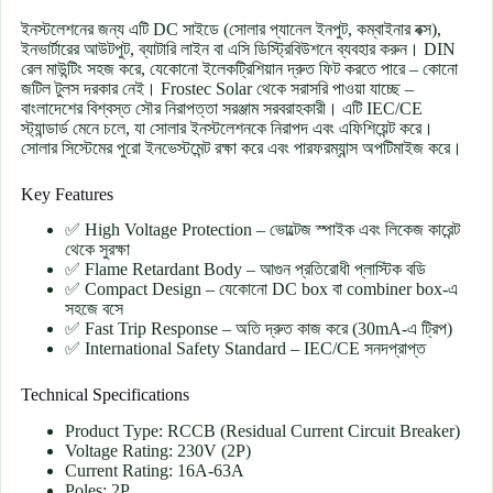
ইনস্টলেশনের জন্য এটি DC সাইডে (সোলার প্যানেল ইনপুট, কম্বাইনার বক্স),
ইনভার্টারের আউটপুট, ব্যাটারি লাইন বা এসি ডিস্ট্রিবিউশনে ব্যবহার করুন। DIN
রেল মাউন্টিং সহজ করে, যেকোনো ইলেকট্রিশিয়ান দ্রুত ফিট করতে পারে – কোনো
জটিল টুলস দরকার নেই। Frostec Solar থেকে সরাসরি পাওয়া যাচ্ছে –
বাংলাদেশের বিশ্বস্ত সৌর নিরাপত্তা সরঞ্জাম সরবরাহকারী। এটি IEC/CE
স্ট্যান্ডার্ড মেনে চলে, যা সোলার ইনস্টলেশনকে নিরাপদ এবং এফিশিয়েন্ট করে।
সোলার সিস্টেমের পুরো ইনভেস্টমেন্ট রক্ষা করে এবং পারফরম্যান্স অপটিমাইজ করে।
Key Features
✅ High Voltage Protection – ভোল্টেজ স্পাইক এবং লিকেজ কারেন্ট
থেকে সুরক্ষা
✅ Flame Retardant Body – আগুন প্রতিরোধী প্লাস্টিক বডি
✅ Compact Design – যেকোনো DC box বা combiner box-এ
সহজে বসে
✅ Fast Trip Response – অতি দ্রুত কাজ করে (30mA-এ ট্রিপ)
✅ International Safety Standard – IEC/CE সনদপ্রাপ্ত
Technical Specifications
Product Type: RCCB (Residual Current Circuit Breaker)
Voltage Rating: 230V (2P)
Current Rating: 16A-63A
Poles: 2P