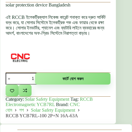
solar protection device Bangladesh
was:
980.00৳ .
1,400.00৳ .
এই RCCB ইলেকট্রিক্যাল লিকেজ কারেন্ট শনাক্ত করে দ্রুত সার্কিট
বন্ধ করে, যা সোলার সিস্টেমে ইলেকট্রিক শক এবং ফায়ার থেকে রক্ষা
করে। সোলার ইনভার্টার, প্যানেল এবং ব্যাটারি লাইনে ব্যবহারের জন্য
আদর্শ, বাংলাদেশের অফ-গ্রিড সিস্টেমে নিরাপত্তা বাড়ায়।
RCCB
কার্টে যোগ করুন
YCB7RL-
100
2P+N
16A-
Category:
Solar Safety Equipment
Tag:
RCCB
63A
Electromagnetic YCB7RL
Brand:
CNC
quantity
হোম
শপ
Solar Safety Equipment
RCCB YCB7RL-100 2P+N 16A-63A