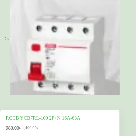
RCCB YCB7RL-100 2P+N 16A-63A
980.00
৳
1,400.00
৳
Original
বর্তমান
price
দাম: