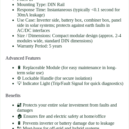
Mounting Type: DIN Rail
Response Time: Instantaneous (typically <0.1 second for
30mA leakage)
Use Case: Inverter side, battery box, combiner box, panel
side in solar systems; protects against earth faults in
AC/DC interfaces
Size / Dimensions: Compact modular design (approx. 2-4
modules wide, standard DIN dimensions)
Warranty Period: 5 years
Advanced Features
🔋 Replaceable Module (for easy maintenance in long-
term solar use)
⚙️ Lockable Handle (for secure isolation)
💡 Indicator Light (Trip/Fault Signal for quick diagnostics)
Benefits
🔐 Protects your entire solar investment from faults and
damages
🏠 Ensures fire and electric safety at home/office
🔋 Prevents inverter or battery damage due to leakage
🔌 Must-have for off-grid and hybrid systems