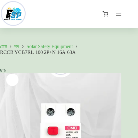
price
দাম:
Skip
was:
980.00৳ .
to
1,400.00৳ .
content
কার্ট
হোম
শপ
Solar Safety Equipment
RCCB YCB7RL-100 2P+N 16A-63A
ছাড়