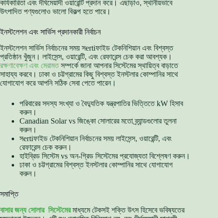
কার্যকারিতা এবং দীর্ঘমেয়াদী ওয়ারেন্টি প্রদান করে। এছাড়াও, স্থানীয়ভাবে
উৎপাদিত পণ্যগুলোও ভালো বিকল্প হতে পারে।
ইনস্টলেশন এবং সার্ভিস প্রদানকারী নির্বাচন
ইনস্টলেশন সার্ভিস নির্বাচনের সময় সertiফাইড টেকনিশিয়ান এবং বিশ্বস্ত
প্রতিষ্ঠান খুঁজুন। লাইসেন্স, ওয়ারেন্টি, এবং রেফারেন্স চেক করা আবশ্যক।
রক্ষণাবেক্ষণ এবং মেরামত
সম্পর্কে জানা আপনার সিস্টেমের স্থায়িত্ব বাড়াতে
সাহায্য করবে। ঢাকা ও চট্টগ্রামের কিছু বিশ্বস্ত ইনস্টলার কোম্পানির সাথে
যোগাযোগ করে আপনি সঠিক সেবা পেতে পারেন।
পরিবারের সদস্য সংখ্যা ও বৈদ্যুতিক যন্ত্রপাতির ভিত্তিতে kW হিসাব
করুন।
Canadian Solar vs জিঙ্কো সোলারের মতো ব্র্যান্ডগুলোর তুলনা
করুন।
সertiফাইড টেকনিশিয়ান নির্বাচনের সময় লাইসেন্স, ওয়ারেন্টি, এবং
রেফারেন্স চেক করুন।
হাইব্রিড সিস্টেম vs অন-গ্রিড সিস্টেমের প্রযোজ্যতা বিশ্লেষণ করুন।
ঢাকা ও চট্টগ্রামের বিশ্বস্ত ইনস্টলার কোম্পানির সাথে যোগাযোগ
করুন।
সমাপ্তি
বাসার জন্য সোলার সিস্টেমের
মাধ্যমে টেকসই শক্তি উৎস হিসেবে ভবিষ্যতের